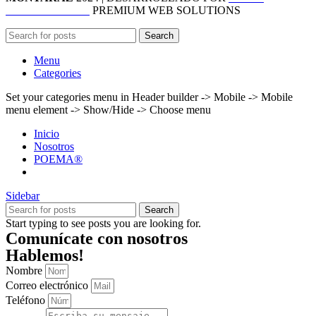
INFORMATICA
PREMIUM WEB SOLUTIONS
Search
Menu
Categories
Set your categories menu in Header builder -> Mobile -> Mobile
menu element -> Show/Hide -> Choose menu
Inicio
Nosotros
POEMA®
Sidebar
Search
Start typing to see posts you are looking for.
Comunícate con nosotros
Hablemos!
Nombre
Correo electrónico
Teléfono