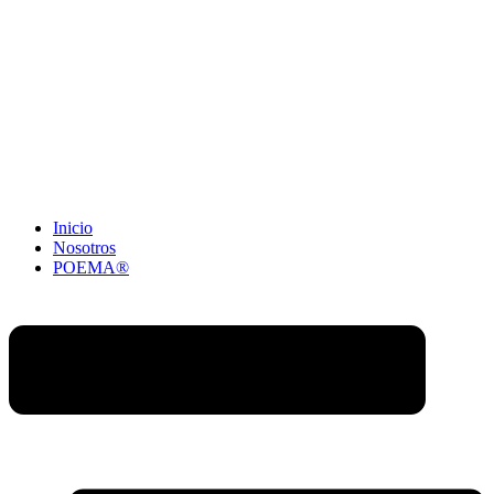
Inicio
Nosotros
POEMA®