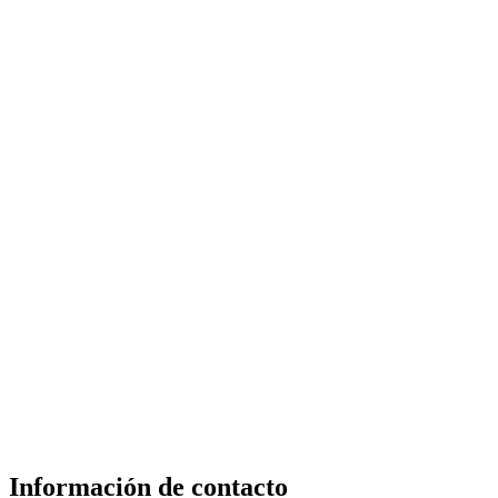
Información de contacto