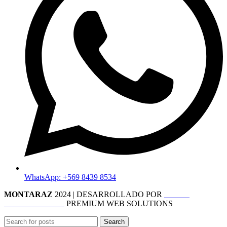
WhatsApp: +569 8439 8534
MONTARAZ
2024 | DESARROLLADO POR
MOVE
INFORMATICA
PREMIUM WEB SOLUTIONS
Search