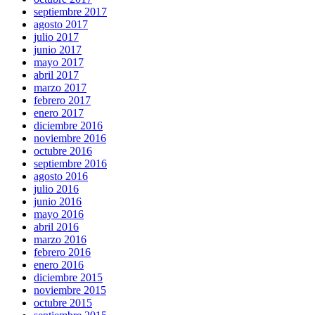
septiembre 2017
agosto 2017
julio 2017
junio 2017
mayo 2017
abril 2017
marzo 2017
febrero 2017
enero 2017
diciembre 2016
noviembre 2016
octubre 2016
septiembre 2016
agosto 2016
julio 2016
junio 2016
mayo 2016
abril 2016
marzo 2016
febrero 2016
enero 2016
diciembre 2015
noviembre 2015
octubre 2015