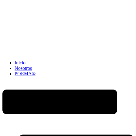
Inicio
Nosotros
POEMA®