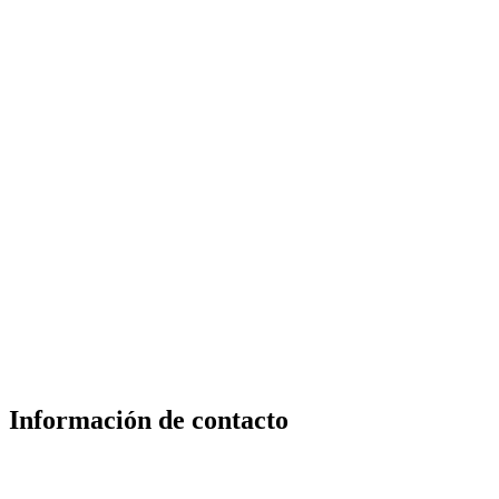
Información de contacto