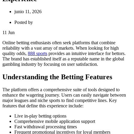
junio 11, 2026
Posted by
11
Jun
Online betting enthusiasts often seek platforms that combine
reliability with a vast array of markets. When looking for high
quality odds,
888 sports
provides an intuitive interface for bettors.
The brand has established itself as a reputable name in the global
gambling industry by focusing on user satisfaction.
Understanding the Betting Features
The platform offers a comprehensive suite of tools designed to
enhance the wagering journey. Users can easily navigate between
major leagues and niche sports to find competitive lines. Key
features that define this experience include:
Live in-play betting options
Comprehensive mobile application support
Fast withdrawal processing times
Frequent promotional incentives for loyal members