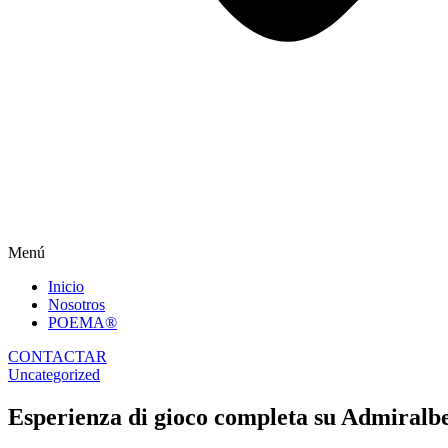
Menú
Inicio
Nosotros
POEMA®
CONTACTAR
Uncategorized
Esperienza di gioco completa su Admiralb