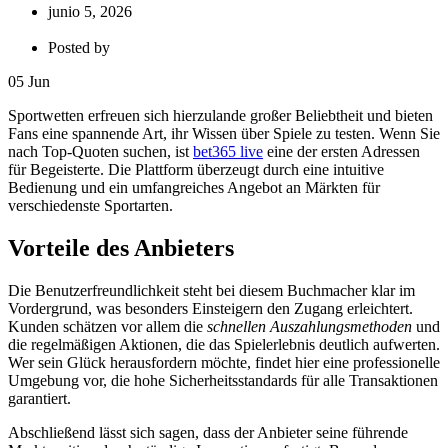
junio 5, 2026
Posted by
05
Jun
Sportwetten erfreuen sich hierzulande großer Beliebtheit und bieten
Fans eine spannende Art, ihr Wissen über Spiele zu testen. Wenn Sie
nach Top-Quoten suchen, ist
bet365 live
eine der ersten Adressen
für Begeisterte. Die Plattform überzeugt durch eine intuitive
Bedienung und ein umfangreiches Angebot an Märkten für
verschiedenste Sportarten.
Vorteile des Anbieters
Die Benutzerfreundlichkeit steht bei diesem Buchmacher klar im
Vordergrund, was besonders Einsteigern den Zugang erleichtert.
Kunden schätzen vor allem die
schnellen Auszahlungsmethoden
und
die regelmäßigen Aktionen, die das Spielerlebnis deutlich aufwerten.
Wer sein Glück herausfordern möchte, findet hier eine professionelle
Umgebung vor, die hohe Sicherheitsstandards für alle Transaktionen
garantiert.
Abschließend lässt sich sagen, dass der Anbieter seine führende