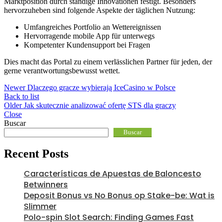
Marktposition durch ständige Innovationen festigt. Besonders
hervorzuheben sind folgende Aspekte der täglichen Nutzung:
Umfangreiches Portfolio an Wettereignissen
Hervorragende mobile App für unterwegs
Kompetenter Kundensupport bei Fragen
Dies macht das Portal zu einem verlässlichen Partner für jeden, der
gerne verantwortungsbewusst wettet.
Newer
Dlaczego gracze wybierają IceCasino w Polsce
Back to list
Older
Jak skutecznie analizować ofertę STS dla graczy
Close
Buscar
Buscar
Recent Posts
Características de Apuestas de Baloncesto
Betwinners
Deposit Bonus vs No Bonus op Stake-be: Wat is
Slimmer
Polo-spin Slot Search: Finding Games Fast