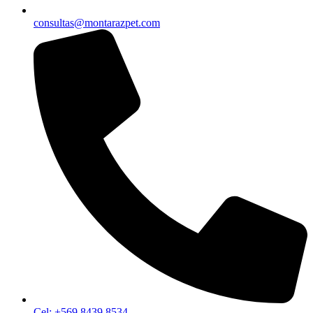
consultas@montarazpet.com
Cel: +569 8439 8534