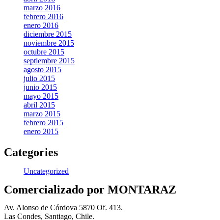
marzo 2016
febrero 2016
enero 2016
diciembre 2015
noviembre 2015
octubre 2015
septiembre 2015
agosto 2015
julio 2015
junio 2015
mayo 2015
abril 2015
marzo 2015
febrero 2015
enero 2015
Categories
Uncategorized
Comercializado por MONTARAZ
Av. Alonso de Córdova 5870 Of. 413.
Las Condes, Santiago, Chile.