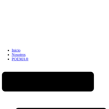
Inicio
Nosotros
POEMA®