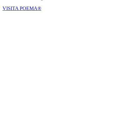
VISITA POEMA®