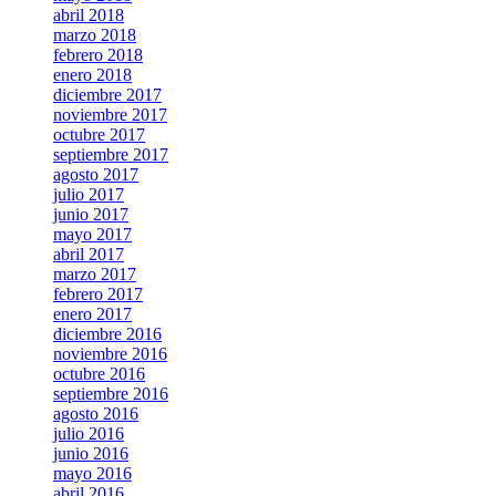
abril 2018
marzo 2018
febrero 2018
enero 2018
diciembre 2017
noviembre 2017
octubre 2017
septiembre 2017
agosto 2017
julio 2017
junio 2017
mayo 2017
abril 2017
marzo 2017
febrero 2017
enero 2017
diciembre 2016
noviembre 2016
octubre 2016
septiembre 2016
agosto 2016
julio 2016
junio 2016
mayo 2016
abril 2016