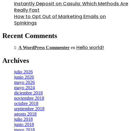
Instantly Deposit on Casula: Which Methods Are
Really Fast
How to Opt Out of Marketing Emails on
Spinkings
Recent Comments
Hello world!
A WordPress Commenter
en
Archives
julio 2026
junio 2026
mayo 2026
mayo 2024
diciembre 2018
noviembre 2018
octubre 2018
septiembre 2018
agosto 2018
julio 2018
junio 2018
mayo 2018