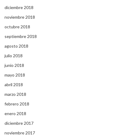
diciembre 2018
noviembre 2018
octubre 2018
septiembre 2018
agosto 2018
julio 2018
junio 2018
mayo 2018
abril 2018
marzo 2018
febrero 2018
enero 2018
diciembre 2017
noviembre 2017