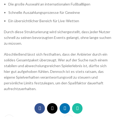
Die große Auswahl an internationalen Fußballligen
Schnelle Auszahlungsprozesse für Gewinne
Ein übersichtlicher Bereich für Live-Wetten
Durch diese Strukturierung wird sichergestellt, dass jeder Nutzer
schnell zu seinen bevorzugten Events gelangt, ohne lange suchen
zu müssen.
Abschließend lässt sich festhalten, dass der Anbieter durch ein
solides Gesamtpaket überzeugt. Wer auf der Suche nach einem
stabilen und abwechslungsreichen Spielerlebnis ist, dürfte sich
hier gut aufgehoben fühlen. Dennoch ist es stets ratsam, das
eigene Spielverhalten verantwortungsvoll zu steuern und
persönliche Limits festzulegen, um den Spaßfaktor dauerhaft
aufrechtzuerhalten.