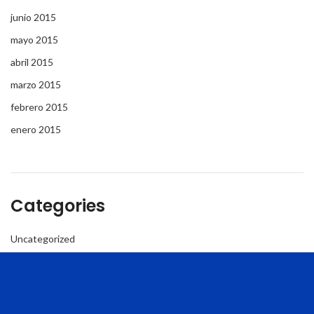
junio 2015
mayo 2015
abril 2015
marzo 2015
febrero 2015
enero 2015
Categories
Uncategorized