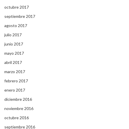
octubre 2017
septiembre 2017
agosto 2017
julio 2017
junio 2017
mayo 2017
abril 2017
marzo 2017
febrero 2017
enero 2017
diciembre 2016
noviembre 2016
octubre 2016
septiembre 2016