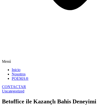
Menú
Inicio
Nosotros
POEMA®
CONTACTAR
Uncategorized
Betoffice ile Kazançlı Bahis Deneyimi