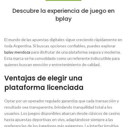
Descubre la experiencia de juego en
bplay
El mundo de las apuestas digitales sigue creciendo rápidamente en
toda Argentina. Si buscas opciones confiables, puedes explorar
bplay mendoza
para disfrutar de una plataforma segura y moderna.
Esta marca se ha consolidado como un referente indiscutible para
quienes buscan emoción y entretenimiento de calidad.
Ventajas de elegir una
plataforma licenciada
Optar por un operador regulado garantiza que cada transacción y
resultado sea transparente, brindando tranquilidad total a los
usuarios. Los juegos disponibles abarcan desde clásicos de casino
hasta apuestas deportivas en vivo, adaptándose siempre a las
preferencias de los jugadores más exigentes. La interfaz intuitiva