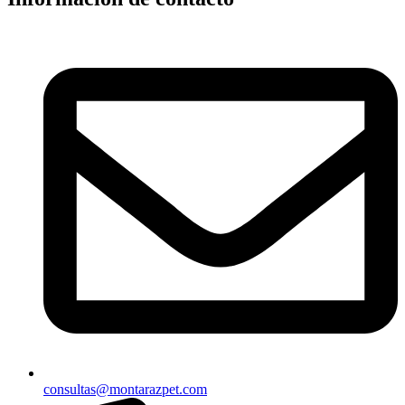
consultas@montarazpet.com