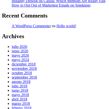
Instantly Deposit on Casula: Which Methods Are Really Fast
How to Opt Out of Marketing Emails on Spinkings
Recent Comments
A WordPress Commenter
en
Hello world!
Archives
julio 2026
junio 2026
mayo 2026
mayo 2024
diciembre 2018
noviembre 2018
octubre 2018
septiembre 2018
agosto 2018
julio 2018
junio 2018
mayo 2018
abril 2018
marzo 2018
febrero 2018