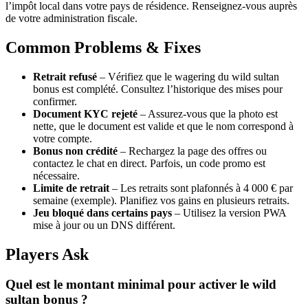
l’impôt local dans votre pays de résidence. Renseignez-vous auprès
de votre administration fiscale.
Common Problems & Fixes
Retrait refusé
– Vérifiez que le wagering du wild sultan
bonus est complété. Consultez l’historique des mises pour
confirmer.
Document KYC rejeté
– Assurez-vous que la photo est
nette, que le document est valide et que le nom correspond à
votre compte.
Bonus non crédité
– Rechargez la page des offres ou
contactez le chat en direct. Parfois, un code promo est
nécessaire.
Limite de retrait
– Les retraits sont plafonnés à 4 000 € par
semaine (exemple). Planifiez vos gains en plusieurs retraits.
Jeu bloqué dans certains pays
– Utilisez la version PWA
mise à jour ou un DNS différent.
Players Ask
Quel est le montant minimal pour activer le wild
sultan bonus ?