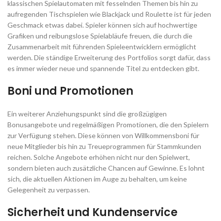
klassischen Spielautomaten mit fesselnden Themen bis hin zu
aufregenden Tischspielen wie Blackjack und Roulette ist für jeden
Geschmack etwas dabei. Spieler können sich auf hochwertige
Grafiken und reibungslose Spielabläufe freuen, die durch die
Zusammenarbeit mit führenden Spieleentwicklern ermöglicht
werden. Die ständige Erweiterung des Portfolios sorgt dafür, dass
es immer wieder neue und spannende Titel zu entdecken gibt.
Boni und Promotionen
Ein weiterer Anziehungspunkt sind die großzügigen
Bonusangebote und regelmäßigen Promotionen, die den Spielern
zur Verfügung stehen. Diese können von Willkommensboni für
neue Mitglieder bis hin zu Treueprogrammen für Stammkunden
reichen. Solche Angebote erhöhen nicht nur den Spielwert,
sondern bieten auch zusätzliche Chancen auf Gewinne. Es lohnt
sich, die aktuellen Aktionen im Auge zu behalten, um keine
Gelegenheit zu verpassen.
Sicherheit und Kundenservice