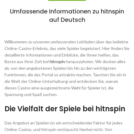
Umfassende Informationen zu hitnspin
auf Deutsch
Willkommen zu unserem umfassenden Leitfaden über das beliebte
Online-Casino-Erlebnis, das viele Spieler begeistert. Hier finden Sie
detaillierte Informationen und Einblicke, die Ihnen helfen, das
Beste aus Ihrer Zeit bei
hitnspin
herauszuholen. Wir decken alles
ab, von den angebotenen Spielen bis hin zu den wichtigsten
Funktionen, die das Portal so attraktiv machen. Tauchen Sie ein in
die Welt der Online-Unterhaltung und entdecken Sie, warum
dieses Casino eine ausgezeichnete Wahl für Spieler ist, die
Spannung und Spaß suchen.
Die Vielfalt der Spiele bei hitnspin
Das Angebot an Spielen ist ein entscheidender Faktor für jedes
Online-Casino, und hitnspin enttäuscht hierbei nicht. Von