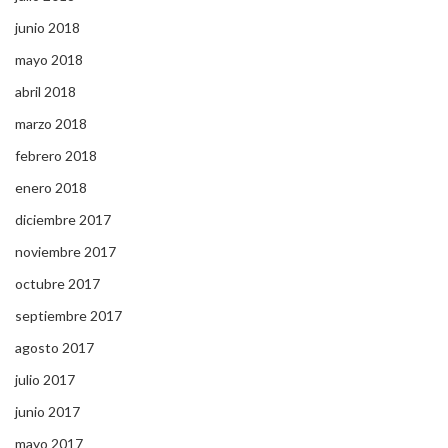
junio 2018
mayo 2018
abril 2018
marzo 2018
febrero 2018
enero 2018
diciembre 2017
noviembre 2017
octubre 2017
septiembre 2017
agosto 2017
julio 2017
junio 2017
mayo 2017