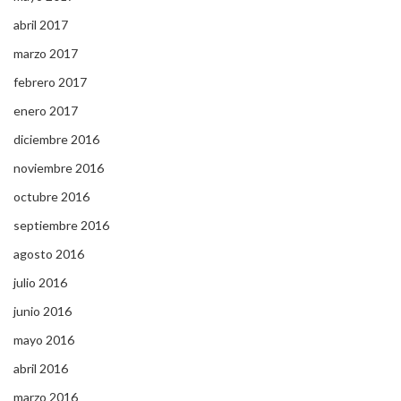
abril 2017
marzo 2017
febrero 2017
enero 2017
diciembre 2016
noviembre 2016
octubre 2016
septiembre 2016
agosto 2016
julio 2016
junio 2016
mayo 2016
abril 2016
marzo 2016