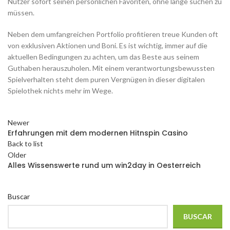
Nutzer sofort seinen persönlichen Favoriten, ohne lange suchen zu
müssen.
Neben dem umfangreichen Portfolio profitieren treue Kunden oft
von exklusiven Aktionen und Boni. Es ist wichtig, immer auf die
aktuellen Bedingungen zu achten, um das Beste aus seinem
Guthaben herauszuholen. Mit einem verantwortungsbewussten
Spielverhalten steht dem puren Vergnügen in dieser digitalen
Spielothek nichts mehr im Wege.
Newer
Erfahrungen mit dem modernen Hitnspin Casino
Back to list
Older
Alles Wissenswerte rund um win2day in Oesterreich
Buscar
BUSCAR