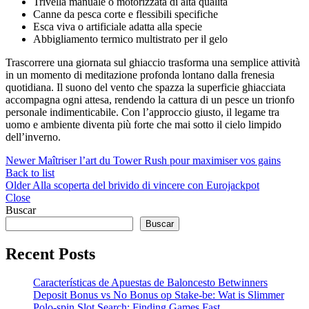
Trivella manuale o motorizzata di alta qualità
Canne da pesca corte e flessibili specifiche
Esca viva o artificiale adatta alla specie
Abbigliamento termico multistrato per il gelo
Trascorrere una giornata sul ghiaccio trasforma una semplice attività
in un momento di meditazione profonda lontano dalla frenesia
quotidiana. Il suono del vento che spazza la superficie ghiacciata
accompagna ogni attesa, rendendo la cattura di un pesce un trionfo
personale indimenticabile. Con l’approccio giusto, il legame tra
uomo e ambiente diventa più forte che mai sotto il cielo limpido
dell’inverno.
Newer
Maîtriser l’art du Tower Rush pour maximiser vos gains
Back to list
Older
Alla scoperta del brivido di vincere con Eurojackpot
Close
Buscar
Buscar
Recent Posts
Características de Apuestas de Baloncesto Betwinners
Deposit Bonus vs No Bonus op Stake-be: Wat is Slimmer
Polo-spin Slot Search: Finding Games Fast