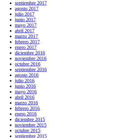
septiembre 2017
agosto 2017
julio 2017
junio 2017
mayo 2017
abril 2017
marzo 2017
febrero 2017
enero 2017
diciembre 2016
noviembre 2016
octubre 2016
septiembre 2016
agosto 2016
julio 2016
junio 2016
mayo 2016
abril 2016
marzo 2016
febrero 2016
enero 2016
diciembre 2015
noviembre 2015
octubre 2015
septiembre 2015