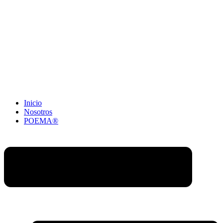
Inicio
Nosotros
POEMA®