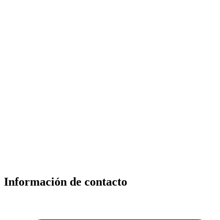
Información de contacto