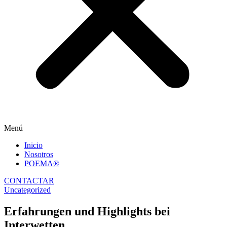
Menú
Inicio
Nosotros
POEMA®
CONTACTAR
Uncategorized
Erfahrungen und Highlights bei
Interwetten