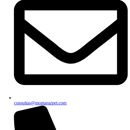
consultas@montarazpet.com