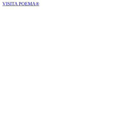
VISITA POEMA®