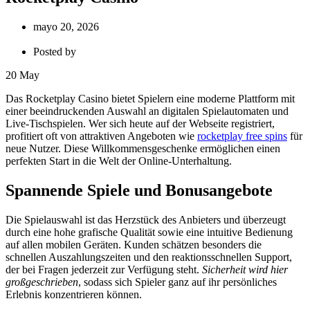
mayo 20, 2026
Posted by
20
May
Das Rocketplay Casino bietet Spielern eine moderne Plattform mit
einer beeindruckenden Auswahl an digitalen Spielautomaten und
Live-Tischspielen. Wer sich heute auf der Webseite registriert,
profitiert oft von attraktiven Angeboten wie
rocketplay free spins
für
neue Nutzer. Diese Willkommensgeschenke ermöglichen einen
perfekten Start in die Welt der Online-Unterhaltung.
Spannende Spiele und Bonusangebote
Die Spielauswahl ist das Herzstück des Anbieters und überzeugt
durch eine hohe grafische Qualität sowie eine intuitive Bedienung
auf allen mobilen Geräten. Kunden schätzen besonders die
schnellen Auszahlungszeiten und den reaktionsschnellen Support,
der bei Fragen jederzeit zur Verfügung steht.
Sicherheit wird hier
großgeschrieben
, sodass sich Spieler ganz auf ihr persönliches
Erlebnis konzentrieren können.