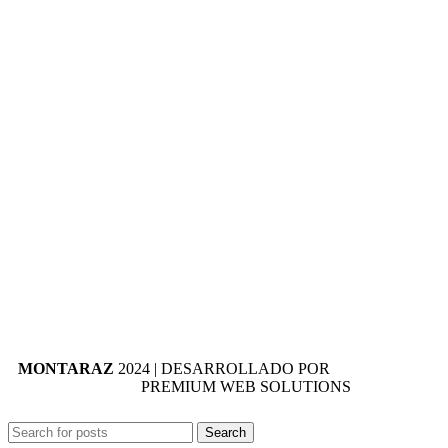
MONTARAZ
2024 | DESARROLLADO POR
MOVE
INFORMATICA
PREMIUM WEB SOLUTIONS
Search