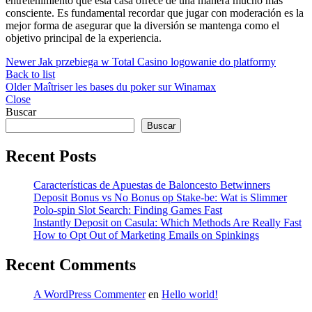
entretenimiento que esta casa ofrece de una manera mucho más
consciente. Es fundamental recordar que jugar con moderación es la
mejor forma de asegurar que la diversión se mantenga como el
objetivo principal de la experiencia.
Newer
Jak przebiega w Total Casino logowanie do platformy
Back to list
Older
Maîtriser les bases du poker sur Winamax
Close
Buscar
Buscar
Recent Posts
Características de Apuestas de Baloncesto Betwinners
Deposit Bonus vs No Bonus op Stake-be: Wat is Slimmer
Polo-spin Slot Search: Finding Games Fast
Instantly Deposit on Casula: Which Methods Are Really Fast
How to Opt Out of Marketing Emails on Spinkings
Recent Comments
A WordPress Commenter
en
Hello world!