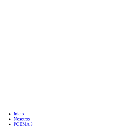
Inicio
Nosotros
POEMA®